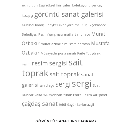
exhibition
Ezgi Yüksel
fair
galeri koleksiyonu
gencay
görüntü sanat galerisi
kasapçı
Gülsibel Kamışlı
heykel
ilker yardımcı
Küçükçekmece
Murat
Belediyesi Resim Yarışması
mail art
monaco
Özbakır
Mustafa
murat özbakır
mustafa horasan
Özbakır
Müzayede
posta sanatı
Raife Topyürek
sait
resim sergisi
resim
toprak
sait toprak
sanat
sergi
sergi
galerisi
san diego
Suat
Dündar
volta
Wu Weishan
Yunus Emre Resim Yarışması
çağdaş sanat
ödül
özgür korkmazgil
GÖRÜNTÜ SANAT INSTAGRAM+