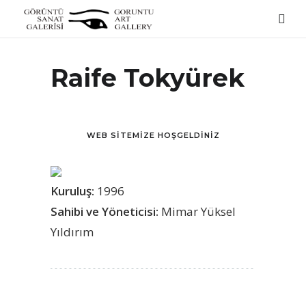
ANA SAYFA
Raife Tokyürek
GALERI HAKKINDA
SANATÇILAR
WEB SITEMIZE HOŞGELDINIZ
SATIŞA AÇIK GALERI ARŞIVI
Kuruluş:
1996
GENÇ SANATÇILARA DESTEK SATIŞLARI
Sahibi ve Yöneticisi:
Mimar Yüksel
Yıldırım
ONLINE SERGI
GEÇMIS SERGILER
İLETISIM