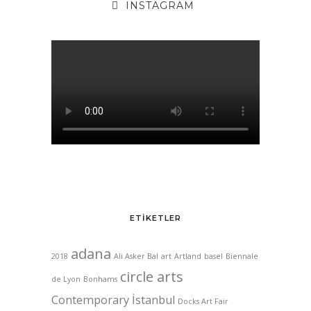
INSTAGRAM
ETIKETLER
adana
2018
Ali Asker Bal
art
Artland
basel
Biennale
circle arts
de Lyon
Bonhams
Contemporary İstanbul
Docks Art Fair